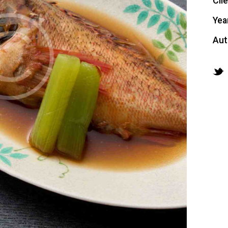
Cli
Yea
Aut
Twi