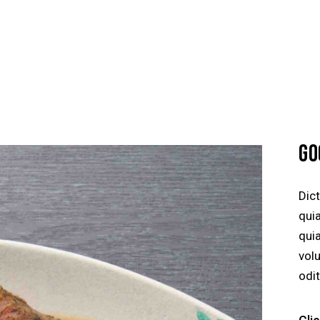
GO
Dic
quia
qui
vol
odit