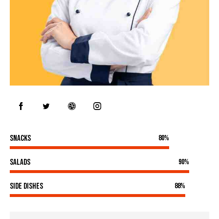
Snacks
80%
Salads
90%
Side Dishes
88%