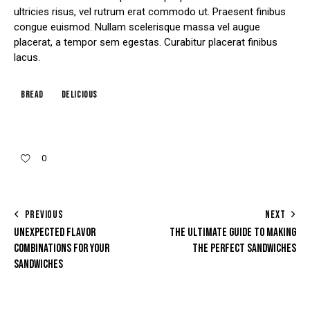
ultricies risus, vel rutrum erat commodo ut. Praesent finibus
congue euismod. Nullam scelerisque massa vel augue
placerat, a tempor sem egestas. Curabitur placerat finibus
lacus.
Bread
Delicious
0
POST
PREVIOUS
NEXT
UNEXPECTED FLAVOR
THE ULTIMATE GUIDE TO MAKING
NAVIGATION
COMBINATIONS FOR YOUR
THE PERFECT SANDWICHES
SANDWICHES