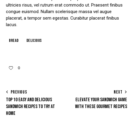
ultricies risus, vel rutrum erat commodo ut. Praesent finibus
congue euismod. Nullam scelerisque massa vel augue
placerat, a tempor sem egestas. Curabitur placerat finibus
lacus.
Bread
Delicious
0
POST
PREVIOUS
NEXT
TOP 10 EASY AND DELICIOUS
ELEVATE YOUR SANDWICH GAME
NAVIGATION
SANDWICH RECIPES TO TRY AT
WITH THESE GOURMET RECIPES
HOME