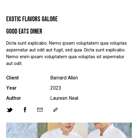
EXOTIC FLAVORS GALORE
GOOD EATS DINER
Dicta sunt explicabo. Nemo ipsam voluptatem quia voluptas
aspernatur aut odit aut fugit, sed quia. Dicta sunt explicabo.
Nemo enim ipsam voluptatem quia voluptas sit aspernatur
aut odit.
Client
Barnard Allen
Year
2023
Author
Laureen Neal
Twitter
Facebook
Share-
Copy
email
URL
to
clipboard