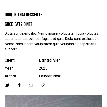
UNIQUE THAI DESSERTS
GOOD EATS DINER
Dicta sunt explicabo. Nemo ipsam voluptatem quia voluptas
aspernatur aut odit aut fugit, sed quia. Dicta sunt explicabo.
Nemo enim ipsam voluptatem quia voluptas sit aspernatur
aut odit.
Client
Barnard Allen
Year
2023
Author
Laureen Neal
Twitter
Facebook
Share-
Copy
email
URL
to
clipboard